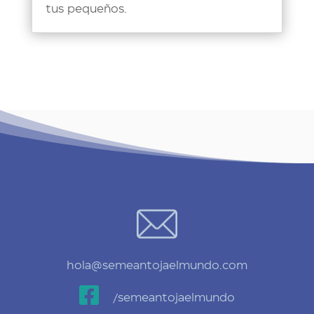
tus pequeños.
hola@semeantojaelmundo.com

/semeantojaelmundo