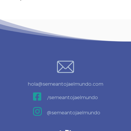
hola@semeantojaelmundo.com

/semeantojaelmundo

@semeantojaelmundo