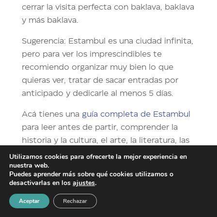
cerrar la visita perfecta con baklava, baklava
y más baklava.
Sugerencia: Estambul es una ciudad infinita,
pero para ver los imprescindibles te
recomiendo organizar muy bien lo que
quieras ver, tratar de sacar entradas por
anticipado y dedicarle al menos 5 días.
Acá tienes una
guía completa de Estambul
para leer antes de partir, comprender la
historia y la cultura, el arte, la literatura, las
series y peliculas
que cuentan esta ciudad.
Utilizamos cookies para ofrecerte la mejor experiencia en
nuestra web.
Ademas toda la información práctica para
Puedes aprender más sobre qué cookies utilizamos o
organizar tu viaje. Te advierto, si aún no te
desactivarlas en los
ajustes
.
convencí con todo lo que hay que ver en
Aceptar
Rechazar
esta ciudad hechizante, esta guía de