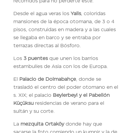
recorridos para no perderte éste.
Desde el agua veras los
Yalis
, coloridas
mansiones de la época otomana, de 3 o 4
pisos, construidas en madera y a las cuales
se llegaba en barco y se entraba por
terrazas directas al Bósforo.
Los
3 puentes
que unen los barrios
estambulíes de Asia con los de Europa.
El
Palacio de Dolmabahçe
, donde se
trasladó el centro del poder otomano en el
s. XIX; el palacio
Beylerbeyi y el Pabellón
Küçüksu
residencias de verano para el
sultán y su corte.
La
mezquita Ortaköy
donde hay que
sacarse la foto comiendo un kumpir y la de