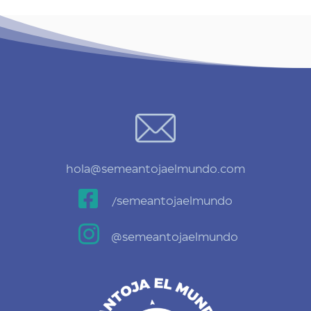
hola@semeantojaelmundo.com

/semeantojaelmundo

@semeantojaelmundo