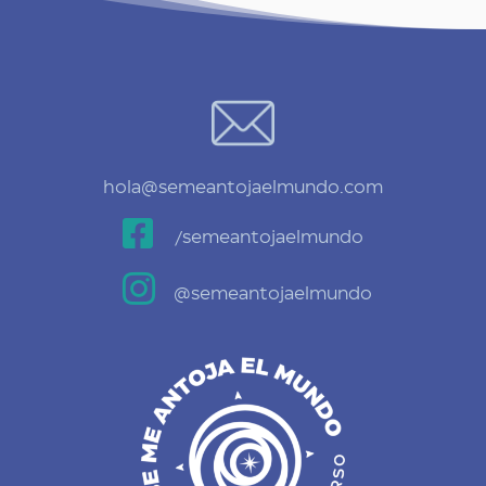
hola@semeantojaelmundo.com

/semeantojaelmundo

@semeantojaelmundo